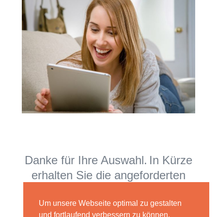
Danke für Ihre Auswahl.
In Kürze
erhalten Sie die angeforderten
Infos.
Um unsere Webseite optimal zu gestalten
Viele Grüße
Ihr Video Impression
und fortlaufend verbessern zu können,