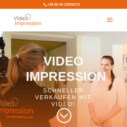
+49 (0) 40 23830272
VIDEO
IMPRESSION
SCHNELLER
VERKAUFEN MIT
VIDEO!
;