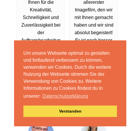
Ihnen für die
allererster
Kreativität,
Imagefilm, den wir
Schnelligkeit und
mit Ihnen gemacht
Zuverlässigkeit bei
haben und wir sind
der
absolut begeistert!
Auftragsbearbeitun
Er ist noch besser
g unseres
als wir erwartet
Um unsere Webseite optimal zu gestalten
Animationsvideos
haben und der Dreh
und fortlaufend verbessern zu können,
„Chancen-Märchen“
hat unglaublich viel
verwenden wir Cookies. Durch die weitere
bedanken. Wir sind
Spaß gemacht.
Nutzung der Webseite stimmen Sie der
sehr zufrieden und
Vielen herzlichen
Verwendung von Cookies zu. Weitere
sicher, auch weitere
Dank! Wir freuen
Informationen zu Cookies findest du in
Ideen mit Ihnen
uns schon auf
unserer:
Datenschutzerklärung
umsetzen zu
weitere Filme mit
können.
Ihnen!
Verstanden