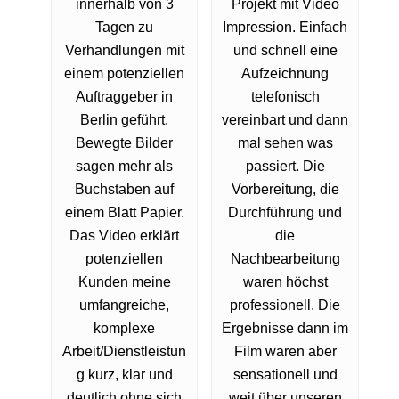
innerhalb von 3
Projekt mit Video
Tagen zu
Impression. Einfach
Verhandlungen mit
und schnell eine
einem potenziellen
Aufzeichnung
Auftraggeber in
telefonisch
Berlin geführt.
vereinbart und dann
Bewegte Bilder
mal sehen was
sagen mehr als
passiert. Die
Buchstaben auf
Vorbereitung, die
einem Blatt Papier.
Durchführung und
Das Video erklärt
die
potenziellen
Nachbearbeitung
Kunden meine
waren höchst
umfangreiche,
professionell. Die
komplexe
Ergebnisse dann im
Arbeit/Dienstleistun
Film waren aber
g kurz, klar und
sensationell und
deutlich ohne sich
weit über unseren