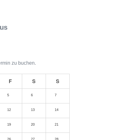
aus
ermin zu buchen.
F
S
S
5
6
7
12
13
14
19
20
21
26
27
28