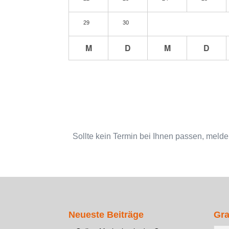
29
30
M
D
M
D
Sollte kein Termin bei Ihnen passen, melden 
Neueste Beiträge
Gra