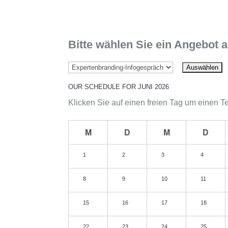
Bitte wählen Sie ein Angebot 
OUR SCHEDULE FOR JUNI 2026
Klicken Sie auf einen freien Tag um einen T
M
D
M
D
1
2
3
4
8
9
10
11
15
16
17
18
22
23
24
25