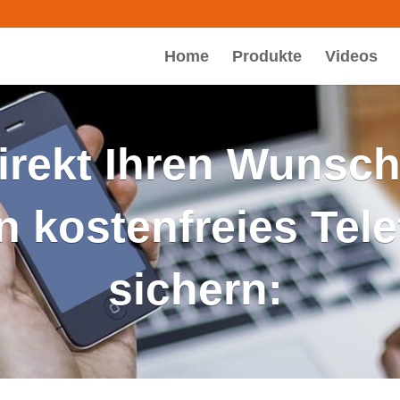
Home
Produkte
Videos
direkt Ihren Wunsc
in kostenfreies Tel
sichern: