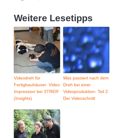
Weitere Lesetipps
Videodreh für
Was passiert nach dem
Fertigbauhäuser: Video
Dreh bei einer
Impression bei STREIF
Videoproduktion- Teil 2:
(Insights)
Der Videoschnitt