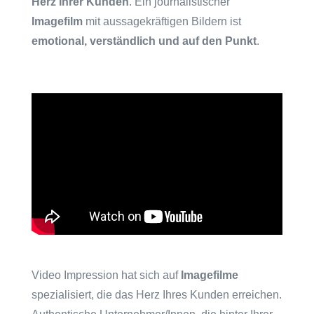
Herz Ihrer Kunden
. Ein journalistischer
Imagefilm
mit aussagekräftigen Bildern ist
emotional, verständlich und auf den Punkt
.
Video Impression hat sich auf
Imagefilme
spezialisiert, die das Herz Ihres Kunden erreichen.