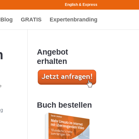
English & Express
Blog
GRATIS
Expertenbranding
n
Angebot
erhalten
e
Buch bestellen
lg