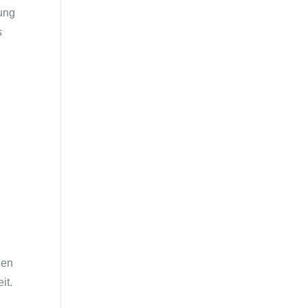
bung
s
zen
it.